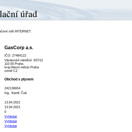
ítačové sítě INTERNET.
GasCorp a.s.
IČO: 27484122
Václavské náměstí 837/11
110 00 Praha
kraj Hlavní město Praha
země CZ
Obchod s plynem
242136654
Ing. Kamil Čub
13.04.2021
13.04.2021
0
Vyhledat
Vyhledat
Vyhledat