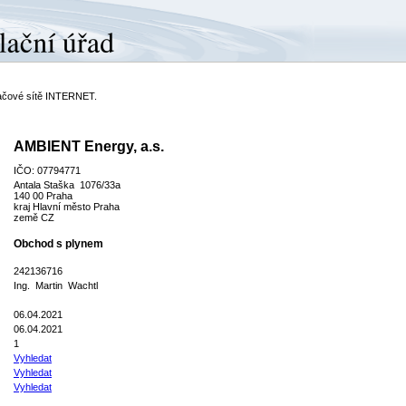
ítačové sítě INTERNET.
AMBIENT Energy, a.s.
IČO: 07794771
Antala Staška 1076/33a
140 00 Praha
kraj Hlavní město Praha
země CZ
Obchod s plynem
242136716
Ing. Martin Wachtl
06.04.2021
06.04.2021
1
Vyhledat
Vyhledat
Vyhledat