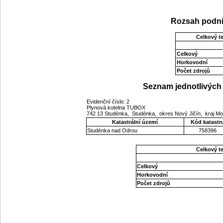
Rozsah podni
Celkový t
Celkový
Horkovodní
Počet zdrojů
Seznam jednotlivých 
Evidenční číslo: 2
Plynová kotelna TUBOX
742 13 Studénka, Studénka, okres Nový Jičín, kraj 
Katastrální území
Kód katastr
Studénka nad Odrou
758396
Celkový t
Celkový
Horkovodní
Počet zdrojů