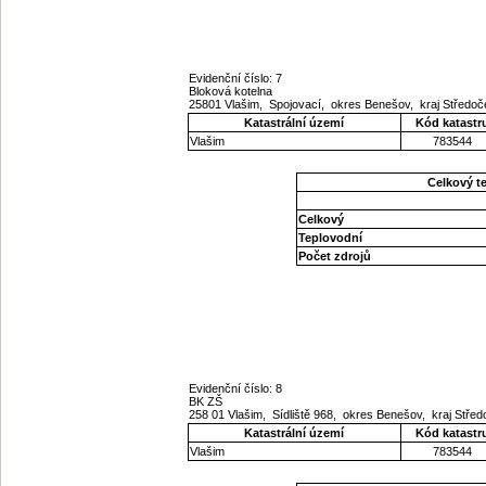
Evidenční číslo: 7
Bloková kotelna
25801 Vlašim, Spojovací, okres Benešov, kraj Středo
Katastrální území
Kód katastr
Vlašim
783544
Celkový t
Celkový
Teplovodní
Počet zdrojů
Evidenční číslo: 8
BK ZŠ
258 01 Vlašim, Sídliště 968, okres Benešov, kraj Stř
Katastrální území
Kód katastr
Vlašim
783544