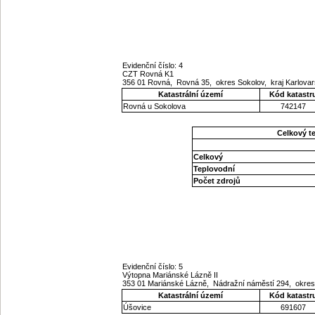
Evidenční číslo: 4
CZT Rovná K1
356 01 Rovná, Rovná 35, okres Sokolov, kraj Karlova
Katastrální území
Kód katastr
Rovná u Sokolova
742147
Celkový t
Celkový
Teplovodní
Počet zdrojů
Evidenční číslo: 5
Výtopna Mariánské Lázně II
353 01 Mariánské Lázně, Nádražní náměstí 294, okres
Katastrální území
Kód katastr
Úšovice
691607