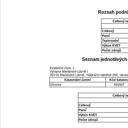
Rozsah podni
Celkový t
Celkový
Parní
Teplovodní
Výkon KVET
Počet zdrojů
Seznam jednotlivých 
Evidenční číslo: 1
Výtopna Mariánské Lázně I
353 01 Mariánské Lázně, Nádražní náměstí 294, okres
Katastrální území
Kód katastr
Úšovice
691607
Celkový t
Celkový
Parní
Výkon KVET
Počet zdrojů