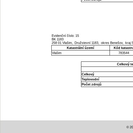
Evidenční číslo: 15
BK 1183
258 01 Vlašim, Družstevní 1183, okres Benešov, kraj
Katastrální území
Kód katastr
Vlašim
783544
Celkový t
Celkový
Teplovodní
Počet zdrojů
© 20