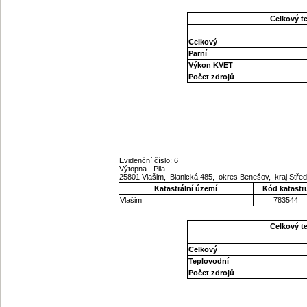
Celkový t
Celkový
Parní
Výkon KVET
Počet zdrojů
Evidenční číslo: 6
Výtopna - Pila
25801 Vlašim, Blanická 485, okres Benešov, kraj Stř
Katastrální území
Kód katastr
Vlašim
783544
Celkový t
Celkový
Teplovodní
Počet zdrojů