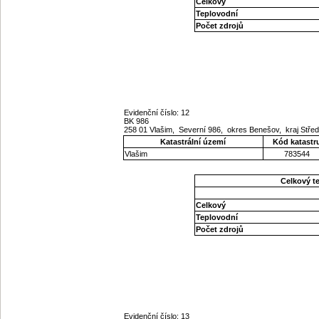
Celkový
Teplovodní
Počet zdrojů
Evidenční číslo: 12
BK 986
258 01 Vlašim, Severní 986, okres Benešov, kraj Stř
Katastrální území
Kód katastr
Vlašim
783544
Celkový t
Celkový
Teplovodní
Počet zdrojů
Evidenční číslo: 13