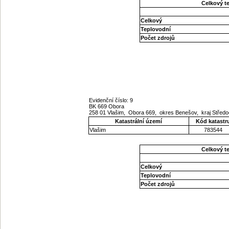
Celkový t
Celkový
Teplovodní
Počet zdrojů
Evidenční číslo: 9
BK 669 Obora
258 01 Vlašim, Obora 669, okres Benešov, kraj Stře
Katastrální území
Kód katastr
Vlašim
783544
Celkový t
Celkový
Teplovodní
Počet zdrojů