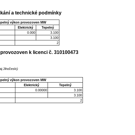
kání a technické podmínky
epelný výkon provozoven MW
Elektrický
Tepelný
0.000
3.100
3.100
2
provozoven k licenci č. 310100473
aj Jihočeský
epelný výkon provozoven MW
Elektrický
Tepelný
0.00000
3.100
3.100
2