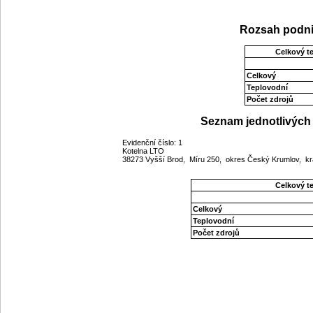
Rozsah podni
Celkový t
Celkový
Teplovodní
Počet zdrojů
Seznam jednotlivých 
Evidenční číslo: 1
Kotelna LTO
38273 Vyšší Brod, Míru 250, okres Český Krumlov, kr
Celkový t
Celkový
Teplovodní
Počet zdrojů