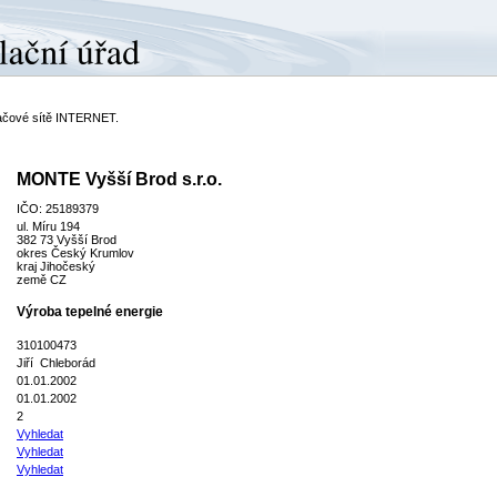
ítačové sítě INTERNET.
MONTE Vyšší Brod s.r.o.
IČO: 25189379
ul. Míru 194
382 73 Vyšší Brod
okres Český Krumlov
kraj Jihočeský
země CZ
Výroba tepelné energie
310100473
Jiří Chleborád
01.01.2002
01.01.2002
2
Vyhledat
Vyhledat
Vyhledat