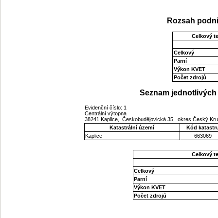
Rozsah podni
Celkový t
Celkový
Parní
Výkon KVET
Počet zdrojů
Seznam jednotlivých 
Evidenční číslo: 1
Centrální výtopna
38241 Kaplice, Českobudějovická 35, okres Český Kru
Katastrální území
Kód katastr
Kaplice
663069
Celkový t
Celkový
Parní
Výkon KVET
Počet zdrojů