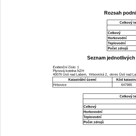
Rozsah podni
Celkový t
Celkový
Horkovodní
Teplovodní
Počet zdrojů
Seznam jednotlivých 
Evidenční číslo: 1
Plynová kotelna NZH
40076 Ústí nad Labem, Hrbovická 2, okres Ústí nad L
Katastrální území
Kód katastr
Hrbovice
647985
Celkový t
Celkový
Horkovodní
Teplovodní
Počet zdrojů