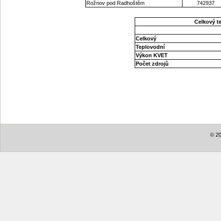
Rožnov pod Radhoštěm
742937
Celkový t
Celkový
Teplovodní
Výkon KVET
Počet zdrojů
© 20