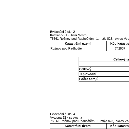
Evidenční číslo: 2
Kotelna VST - Jižní Město
75661 Rožnov pod Radhoštěm, 1. máje 823, okres Vset
Katastrální území
Kód katastr
Rožnov pod Radhoštěm
742937
Celkový t
Celkový
Teplovodní
Počet zdrojů
Evidenční číslo: 4
Výtopna E1 - strojovna
756 61 Rožnov pod Radhoštěm, 1. máje 823, okres Vse
Katastrální území
Kód katastr