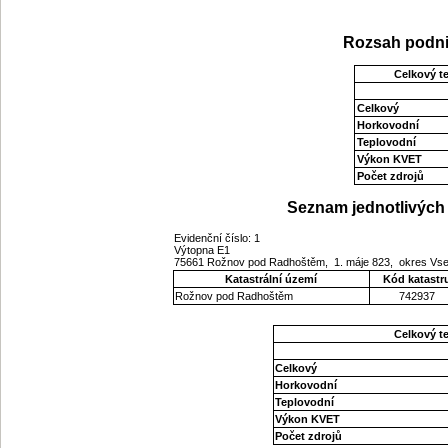
Rozsah podni
Celkový t
Celkový
Horkovodní
Teplovodní
Výkon KVET
Počet zdrojů
Seznam jednotlivých 
Evidenční číslo: 1
Výtopna E1
75661 Rožnov pod Radhoštěm, 1. máje 823, okres Vset
Katastrální území
Kód katastr
Rožnov pod Radhoštěm
742937
Celkový t
Celkový
Horkovodní
Teplovodní
Výkon KVET
Počet zdrojů