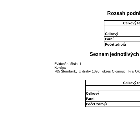
Rozsah podni
Celkový t
Celkový
Parní
Počet zdrojů
Seznam jednotlivých 
Evidenční číslo: 1
Kotelna
785 Šternberk, U dráhy 1870, okres Olomouc, kraj O
Celkový t
Celkový
Parní
Počet zdrojů