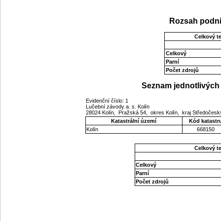
Rozsah podni
Celkový t
Celkový
Parní
Počet zdrojů
Seznam jednotlivých 
Evidenční číslo: 1
Lučební závody a. s. Kolín
28024 Kolín, Pražská 54, okres Kolín, kraj Středočes
Katastrální území
Kód katastr
Kolín
668150
Celkový t
Celkový
Parní
Počet zdrojů