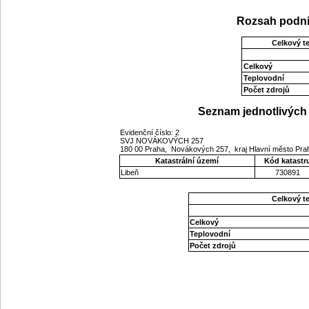
Rozsah podni
Celkový t
Celkový
Teplovodní
Počet zdrojů
Seznam jednotlivých 
Evidenční číslo: 2
SVJ NOVÁKOVÝCH 257
180 00 Praha, Novákových 257, kraj Hlavní město Pr
Katastrální území
Kód katastr
Libeň
730891
Celkový t
Celkový
Teplovodní
Počet zdrojů