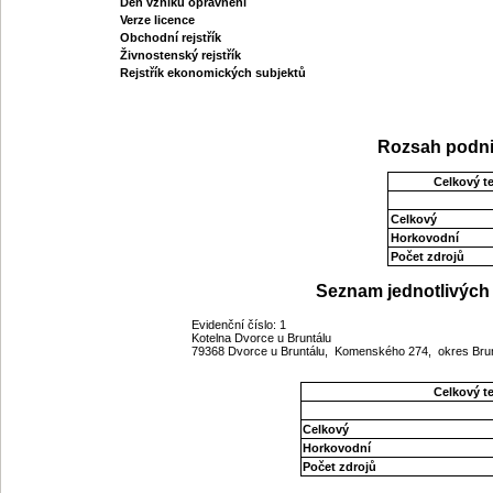
Den vzniku oprávnění
Verze licence
Obchodní rejstřík
Živnostenský rejstřík
Rejstřík ekonomických subjektů
Rozsah podni
Celkový t
Celkový
Horkovodní
Počet zdrojů
Seznam jednotlivých 
Evidenční číslo: 1
Kotelna Dvorce u Bruntálu
79368 Dvorce u Bruntálu, Komenského 274, okres Bru
Celkový t
Celkový
Horkovodní
Počet zdrojů