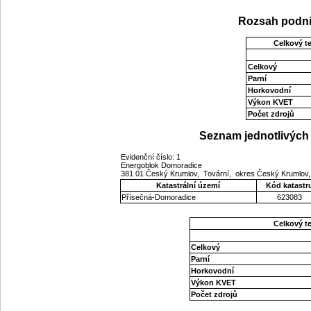
Rozsah podni
Celkový t
Celkový
Parní
Horkovodní
Výkon KVET
Počet zdrojů
Seznam jednotlivých 
Evidenční číslo: 1
Energoblok Domoradice
381 01 Český Krumlov, Tovární, okres Český Krumlov,
Katastrální území
Kód katastr
Přísečná-Domoradice
623083
Celkový t
Celkový
Parní
Horkovodní
Výkon KVET
Počet zdrojů