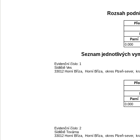
Rozsah podni
Pře
Parní
0.000
Seznam jednotlivých vym
Evidenční číslo: 1
Sídliště Ves
33012 Horní Bříza, Horní Bříza, okres Plzeň-sever, kr
Pře
Parní
0.000
Evidenční číslo: 2
Sídliště Továrna
33012 Horní Bříza, Horní Bříza, okres Plzeň-sever, kr