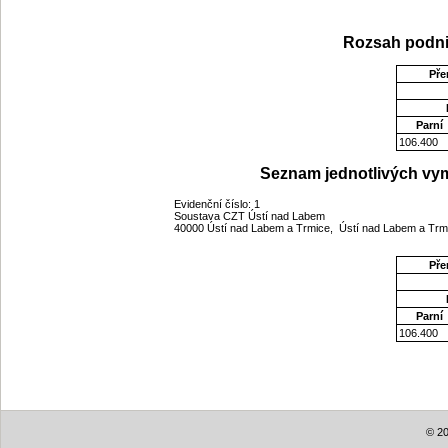
Rozsah podni
Pře
Parní
106.400
Seznam jednotlivých vym
Evidenční číslo: 1
Soustava CZT Ústí nad Labem
40000 Ústí nad Labem a Trmice, Ústí nad Labem a Trm
Pře
Parní
106.400
© 20