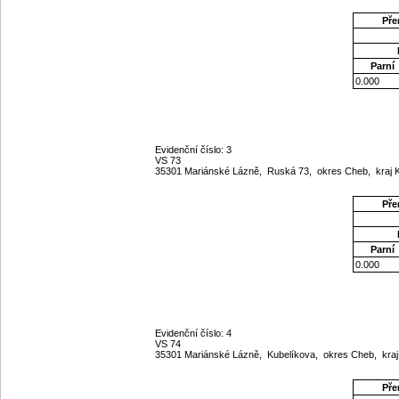
Pře
Parní
0.000
Evidenční číslo: 3
VS 73
35301 Mariánské Lázně, Ruská 73, okres Cheb, kraj 
Pře
Parní
0.000
Evidenční číslo: 4
VS 74
35301 Mariánské Lázně, Kubelíkova, okres Cheb, kra
Pře