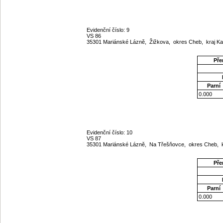
Evidenční číslo: 9
VS 86
35301 Mariánské Lázně, Žižkova, okres Cheb, kraj K
Pře
Parní
0.000
Evidenční číslo: 10
VS 87
35301 Mariánské Lázně, Na Třešňovce, okres Cheb, k
Pře
Parní
0.000