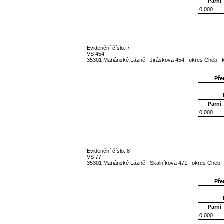
Parní
0.000
Evidenční číslo: 7
VS 454
35301 Mariánské Lázně, Jiráskova 454, okres Cheb, k
Pře
Parní
0.000
Evidenční číslo: 8
VS 77
35301 Mariánské Lázně, Skalníkova 471, okres Cheb, 
Pře
Parní
0.000