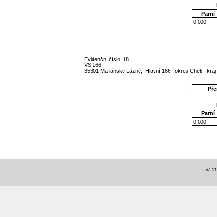
Parní
0.000
Evidenční číslo: 18
VS 166
35301 Mariánské Lázně, Hlavní 166, okres Cheb, kraj
Pře
Parní
0.000
© 20