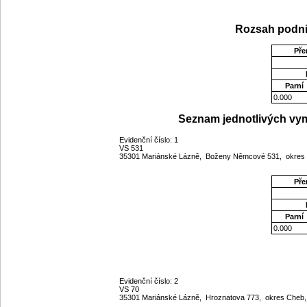
Rozsah podni
Pře
Parní
0.000
Seznam jednotlivých vym
Evidenční číslo: 1
VS 531
35301 Mariánské Lázně, Boženy Němcové 531, okres 
Pře
Parní
0.000
Evidenční číslo: 2
VS 70
35301 Mariánské Lázně, Hroznatova 773, okres Cheb,