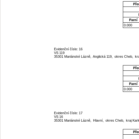
Pře
Parní
0.000
Evidenční číslo: 16
VS 119
35301 Mariánské Lázně, Anglická 119, okres Cheb, kr
Pře
Parní
0.000
Evidenční číslo: 17
VS 16
35301 Mariánské Lázně, Hlavní, okres Cheb, kraj Kar
Pře