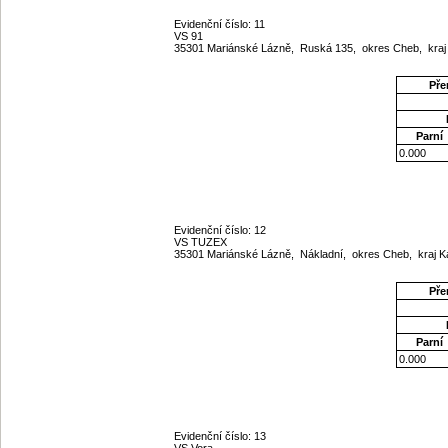
Evidenční číslo: 11
VS 91
35301 Mariánské Lázně, Ruská 135, okres Cheb, kraj
Pře
Parní
0.000
Evidenční číslo: 12
VS TUZEX
35301 Mariánské Lázně, Nákladní, okres Cheb, kraj K
Pře
Parní
0.000
Evidenční číslo: 13
VS Vora