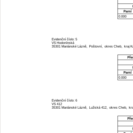
Parní
0.000
Evidenční číslo: 5
VS Hodonínská
35301 Mariánské Lázně, Poštovní, okres Cheb, kraj K
Pře
Parní
0.000
Evidenční číslo: 6
VS 412
35301 Mariánské Lázně, Lužická 412, okres Cheb, kra
Pře