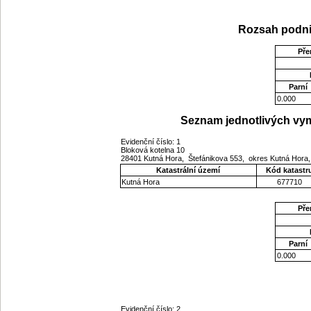
Rozsah podni
Pře
Parní
0.000
Seznam jednotlivých vym
Evidenční číslo: 1
Bloková kotelna 10
28401 Kutná Hora, Štefánikova 553, okres Kutná Hora
Katastrální území
Kód katastr
Kutná Hora
677710
Pře
Parní
0.000
Evidenční číslo: 2