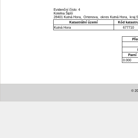
Evidenční číslo: 4
Kotelna Šipší
28401 Kutná Hora, Ortenova, okres Kutná Hora, kraj
Katastrální území
Kód katastr
Kutná Hora
677710
Pře
Parní
0.000
© 20