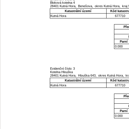
Bloková kotelna 4
28401 Kutná Hora, Benešova, okres Kutná Hora, kraj
Katastrální území
Kód katastr
Kutná Hora
677710
Pře
Parní
0.000
Evidenční číslo: 3
Kotelna Hlouška
28401 Kutná Hora, Hlouška 643, okres Kutná Hora, kr
Katastrální území
Kód katastr
Kutná Hora
677710
Pře
Parní
0.000