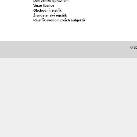
Den vzniku oprávnění
Verze licence
Obchodní rejstřík
Živnostenský rejstřík
Rejstřík ekonomických subjektů
© 20