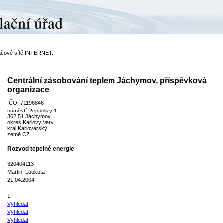
ítačové sítě INTERNET.
Centrální zásobování teplem Jáchymov, příspěvková
organizace
IČO: 71196846
náměstí Republiky 1
362 51 Jáchymov
okres Karlovy Vary
kraj Karlovarský
země CZ
Rozvod tepelné energie
320404113
Martin Loukota
21.04.2004
1
Vyhledat
Vyhledat
Vyhledat