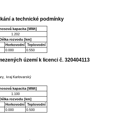
kání a technické podmínky
nosová kapacita [MWt]
1.202
Délka rozvodu [km]
Horkovodní
Teplovodní
0.000
0.550
ezených území k licenci č. 320404113
ry, kraj Karlovarský
nosová kapacita [MWt]
1.100
Délka rozvodu [km]
Horkovodní
Teplovodní
0.000
0.500