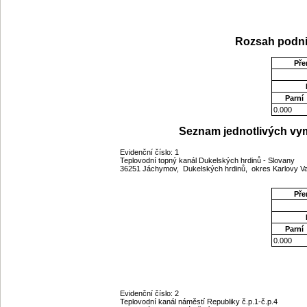
Rozsah podni
Pře
Parní
0.000
Seznam jednotlivých vym
Evidenční číslo: 1
Teplovodní topný kanál Dukelských hrdinů - Slovany
36251 Jáchymov, Dukelských hrdinů, okres Karlovy Va
Pře
Parní
0.000
Evidenční číslo: 2
Teplovodní kanál náměstí Republiky č.p.1-č.p.4