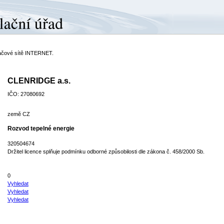
ítačové sítě INTERNET.
CLENRIDGE a.s.
IČO: 27080692
země CZ
Rozvod tepelné energie
320504674
Držitel licence splňuje podmínku odborné způsobilosti dle zákona č. 458/2000 Sb.
0
Vyhledat
Vyhledat
Vyhledat