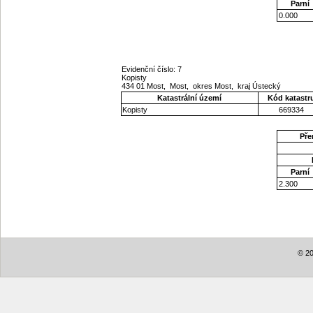
Parní
0.000
Evidenční číslo: 7
Kopisty
434 01 Most, Most, okres Most, kraj Ústecký
Katastrální území
Kód katastr
Kopisty
669334
Pře
Parní
2.300
© 20