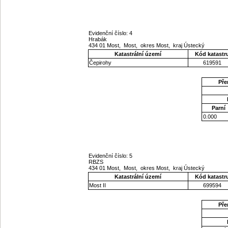
Evidenční číslo: 4
Hrabák
434 01 Most, Most, okres Most, kraj Ústecký
Katastrální území
Kód katastr
Čepirohy
619591
Pře
Parní
0.000
Evidenční číslo: 5
RBZS
434 01 Most, Most, okres Most, kraj Ústecký
Katastrální území
Kód katastr
Most II
699594
Pře