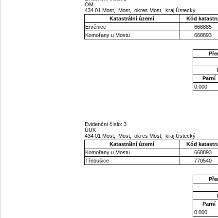
OM
434 01 Most, Most, okres Most, kraj Ústecký
Katastrální území
Kód katastr
Ervěnice
668885
Komořany u Mostu
668893
Pře
Parní
0.000
Evidenční číslo: 3
ÚUK
434 01 Most, Most, okres Most, kraj Ústecký
Katastrální území
Kód katastr
Komořany u Mostu
668893
Třebušice
770540
Pře
Parní
0.000