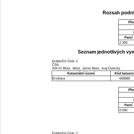
Rozsah podni
Pře
Parní
2.300
Seznam jednotlivých vym
Evidenční číslo: 1
ČSA
434 01 Most, Most, okres Most, kraj Ústecký
Katastrální území
Kód katastr
Ervěnice
668885
Pře
Parní
0.000
Evidenční číslo: 2