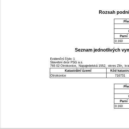
Rozsah podni
Pře
Parní
0.160
Seznam jednotlivých vym
Evidenční číslo: 1
Stavební dvůr PSG a.s.
765 02 Otrokovice, Napajedelská 1552, okres Zlín, kra
Katastrální území
Kód katastr
Otrokovice
716731
Pře
Parní
0.160