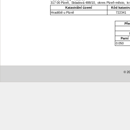
317 00 Plzeň, Skladová 488/10, okres Plzeň-město, k
Katastrální území
Kód katastr
Hradiště u Plzně
722341
Pře
Parní
0.050
© 20