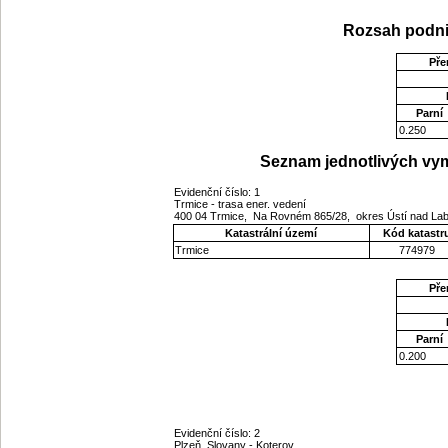
Rozsah podni
Pře
Parní
0.250
Seznam jednotlivých vym
Evidenční číslo: 1
Trmice - trasa ener. vedení
400 04 Trmice, Na Rovném 865/28, okres Ústí nad La
Katastrální území
Kód katastr
Trmice
774979
Pře
Parní
0.200
Evidenční číslo: 2
Plzeň, Slovany - Koterov