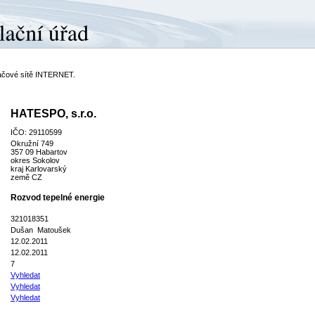
ítačové sítě INTERNET.
HATESPO, s.r.o.
IČO: 29110599
Okružní 749
357 09 Habartov
okres Sokolov
kraj Karlovarský
země CZ
Rozvod tepelné energie
321018351
Dušan Matoušek
12.02.2011
12.02.2011
7
Vyhledat
Vyhledat
Vyhledat