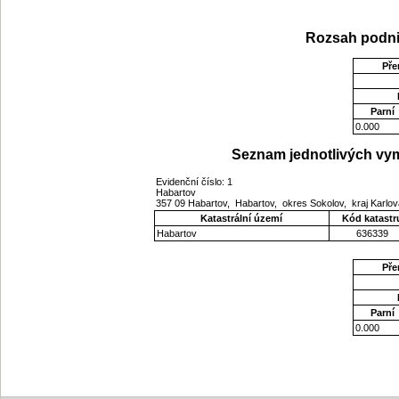
Rozsah podni
Pře
Parní
0.000
Seznam jednotlivých vym
Evidenční číslo: 1
Habartov
357 09 Habartov, Habartov, okres Sokolov, kraj Karlo
Katastrální území
Kód katastr
Habartov
636339
Pře
Parní
0.000