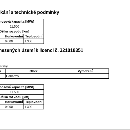
kání a technické podmínky
nosová kapacita [MWt]
11.500
Délka rozvodu [km]
Horkovodní
Teplovodní
0.000
1.300
ezených území k licenci č. 321018351
varský
u
Obec
Vymezení
Habartov
nosová kapacita [MWt]
11.500
Délka rozvodu [km]
Horkovodní
Teplovodní
0.000
1.300