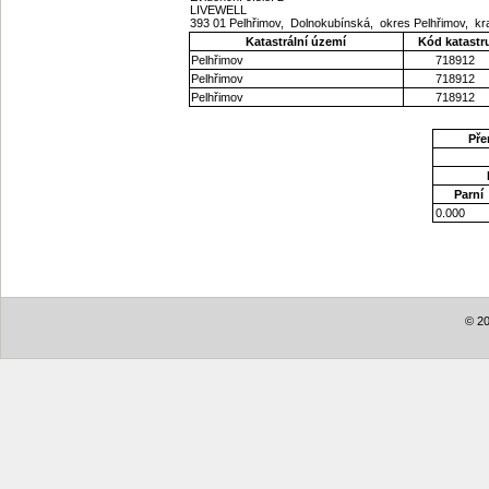
LIVEWELL
393 01 Pelhřimov, Dolnokubínská, okres Pelhřimov, kr
Katastrální území
Kód katastr
Pelhřimov
718912
Pelhřimov
718912
Pelhřimov
718912
Pře
Parní
0.000
© 20