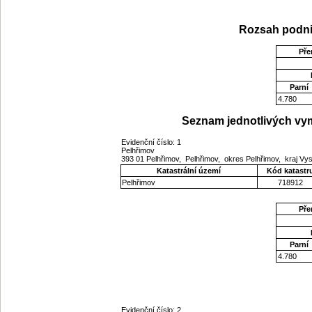
Rozsah podni
Pře
Parní
4.780
Seznam jednotlivých vym
Evidenční číslo: 1
Pelhřimov
393 01 Pelhřimov, Pelhřimov, okres Pelhřimov, kraj Vy
Katastrální území
Kód katastr
Pelhřimov
718912
Pře
Parní
4.780
Evidenční číslo: 2