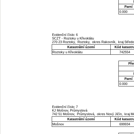
Parní
0.000
Evidenční číslo: 6
SCZT - Roztoky u Křivoklátu
270 23 Roztoky, Roztoky, okres Rakovník, kraj Stře
Katastrální území
Kód katastr
Roztoky u Křivoklátu
742554
Pře
Parní
0.000
Evidenční číslo: 7
KJ Mošnov, Průmyslová
742 51 Mošnov, Průmyslová, okres Nový Jičín, kraj 
Katastrální území
Kód katastr
Mošnov
699934