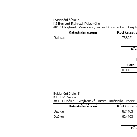
Evidenční číslo: 4
KJ Bernard Rajhrad, Palackého
664 61 Rajhrad, Palackého, okres Brno-venkov, kraj
Katastrální území
Kód katastr
Rajhrad
738921
Pře
Parní
0.000
Evidenční číslo: 5
KJ THK Dačice
380 01 Dačice, Strojírenská, okres Jindřichův Hradec,
Katastrální území
Kód katastr
Dačice
624403
Dačice
624403
Pře