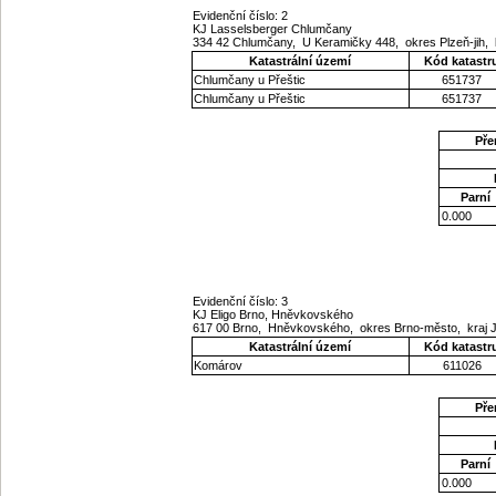
Evidenční číslo: 2
KJ Lasselsberger Chlumčany
334 42 Chlumčany, U Keramičky 448, okres Plzeň-jih,
Katastrální území
Kód katastr
Chlumčany u Přeštic
651737
Chlumčany u Přeštic
651737
Pře
Parní
0.000
Evidenční číslo: 3
KJ Eligo Brno, Hněvkovského
617 00 Brno, Hněvkovského, okres Brno-město, kraj
Katastrální území
Kód katastr
Komárov
611026
Pře
Parní
0.000