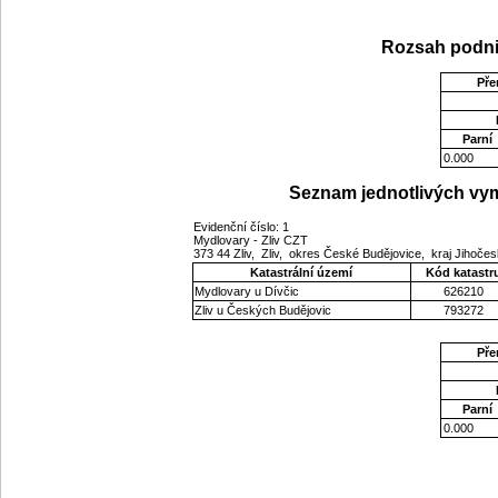
Rozsah podni
Pře
Parní
0.000
Seznam jednotlivých vym
Evidenční číslo: 1
Mydlovary - Zliv CZT
373 44 Zliv, Zliv, okres České Budějovice, kraj Jihoče
Katastrální území
Kód katastr
Mydlovary u Dívčic
626210
Zliv u Českých Budějovic
793272
Pře
Parní
0.000