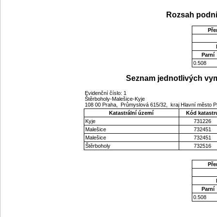
Rozsah podni
Pře
Parní
0.508
Seznam jednotlivých vym
Evidenční číslo: 1
Štěrboholy-Malešice-Kyje
108 00 Praha, Průmyslová 615/32, kraj Hlavní město 
Katastrální území
Kód katastr
Kyje
731226
Malešice
732451
Malešice
732451
Štěrboholy
732516
Pře
Parní
0.508