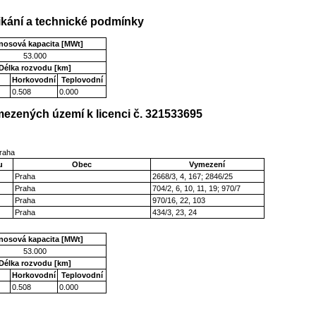
kání a technické podmínky
nosová kapacita [MWt]
53.000
Délka rozvodu [km]
Horkovodní
Teplovodní
0.508
0.000
ezených území k licenci č. 321533695
Praha
u
Obec
Vymezení
Praha
2668/3, 4, 167; 2846/25
Praha
704/2, 6, 10, 11, 19; 970/7
Praha
970/16, 22, 103
Praha
434/3, 23, 24
nosová kapacita [MWt]
53.000
Délka rozvodu [km]
Horkovodní
Teplovodní
0.508
0.000