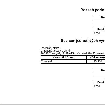
Rozsah podni
Pře
Parní
0.000
Seznam jednotlivých vym
Evidenční číslo: 1
Chropyně, areál + sídliště
768 11 Chropyně, Sídliště Díly, Komenského 75, okres 
Katastrální území
Kód katastr
Chropyně
654230
Pře
Parní
0.000