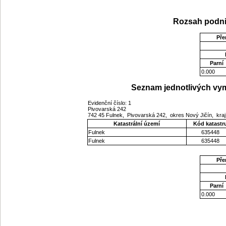
Rozsah podni
Pře
Parní
0.000
Seznam jednotlivých vym
Evidenční číslo: 1
Pivovarská 242
742 45 Fulnek, Pivovarská 242, okres Nový Jičín, kr
Katastrální území
Kód katastr
Fulnek
635448
Fulnek
635448
Pře
Parní
0.000