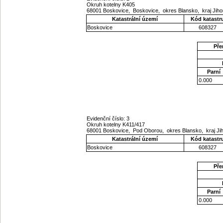
Okruh kotelny K405
68001 Boskovice, Boskovice, okres Blansko, kraj Ji
Katastrální území
Kód katastr
Boskovice
608327
Pře
Parní
0.000
Evidenční číslo: 3
Okruh kotelny K411/417
68001 Boskovice, Pod Oborou, okres Blansko, kraj J
Katastrální území
Kód katastr
Boskovice
608327
Pře
Parní
0.000