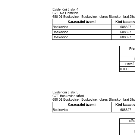
Evidenční číslo: 4
CZT Na Chmelnici
680 01 Boskovice, Boskovice, okres Blansko, kraj J
Katastrální území
Kód katastr
Boskovice
608327
Boskovice
608327
Boskovice
608327
Pře
Parní
0.000
Evidenční číslo: 5
CZT Boskovice střed
680 01 Boskovice, Boskovice, okres Blansko, kraj J
Katastrální území
Kód katastr
Boskovice
608327
Pře