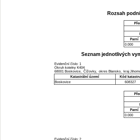
Rozsah podni
Pře
Parní
0.000
Seznam jednotlivých vym
Evidenční číslo: 1
Okruh kotelny K404
68001 Boskovice, Čížovky, okres Blansko, kraj Jiho
Katastrální území
Kód katastr
Boskovice
608327
Pře
Parní
0.000
Evidenční číslo: 2