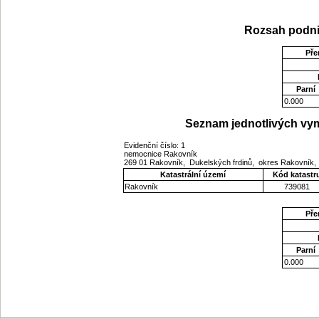
Rozsah podni
Pře
Parní
0.000
Seznam jednotlivých vym
Evidenční číslo: 1
nemocnice Rakovník
269 01 Rakovník, Dukelských frdinů, okres Rakovník,
Katastrální území
Kód katastr
Rakovník
739081
Pře
Parní
0.000