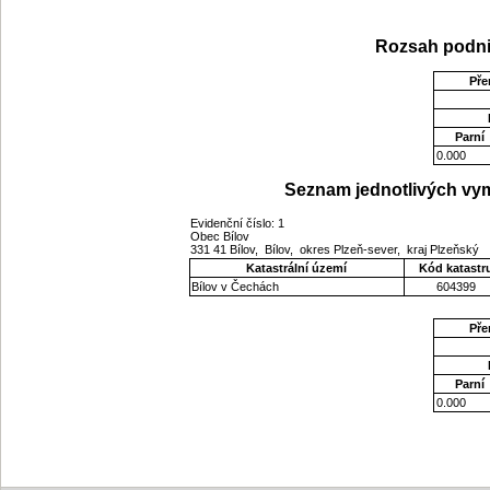
Rozsah podni
Pře
Parní
0.000
Seznam jednotlivých vym
Evidenční číslo: 1
Obec Bílov
331 41 Bílov, Bílov, okres Plzeň-sever, kraj Plzeňský
Katastrální území
Kód katastr
Bílov v Čechách
604399
Pře
Parní
0.000