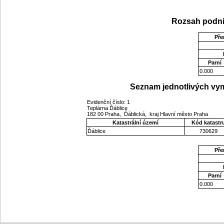
Rozsah podni
Pře
Parní
0.000
Seznam jednotlivých vym
Evidenční číslo: 1
Teplárna Ďáblice
182 00 Praha, Ďáblická, kraj Hlavní město Praha
Katastrální území
Kód katastr
Ďáblice
730629
Pře
Parní
0.000