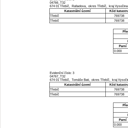
04766_T32
674 01 Třebíč, Rafaelova, okres Třebíč, kraj Vysočin
Katastrální území
Kód katastr
Třebíč
769738
Třebíč
769738
Pře
Parní
0.000
Evidenční číslo: 3
04767_T32
674 01 Třebíč, Tomáše Bati, okres Třebíč, kraj Vysoč
Katastrální území
Kód katastr
Třebíč
769738
Třebíč
769738
Pře
Parní
0.000