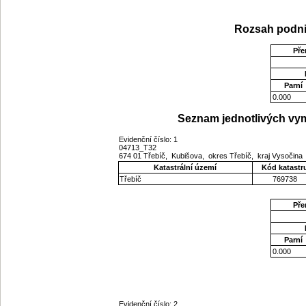
Rozsah podni
Pře
Parní
0.000
Seznam jednotlivých vym
Evidenční číslo: 1
04713_T32
674 01 Třebíč, Kubišova, okres Třebíč, kraj Vysočina
Katastrální území
Kód katastr
Třebíč
769738
Pře
Parní
0.000
Evidenční číslo: 2