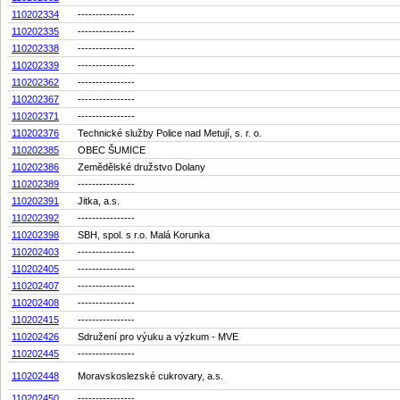
110202334
----------------
110202335
----------------
110202338
----------------
110202339
----------------
110202362
----------------
110202367
----------------
110202371
----------------
110202376
Technické služby Police nad Metují, s. r. o.
110202385
OBEC ŠUMICE
110202386
Zemědělské družstvo Dolany
110202389
----------------
110202391
Jitka, a.s.
110202392
----------------
110202398
SBH, spol. s r.o. Malá Korunka
110202403
----------------
110202405
----------------
110202407
----------------
110202408
----------------
110202415
----------------
110202426
Sdružení pro výuku a výzkum - MVE
110202445
----------------
110202448
Moravskoslezské cukrovary, a.s.
110202450
----------------