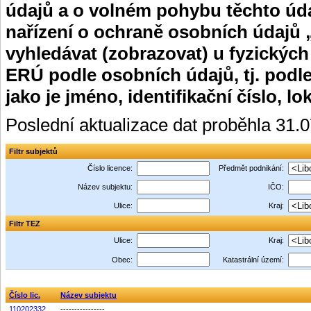
údajů a o volném pohybu těchto úda
nařízení o ochraně osobních údajů 
vyhledávat (zobrazovat) u fyzických
ERÚ podle osobních údajů, tj. podle
jako je jméno, identifikační číslo, lo
Poslední aktualizace dat proběhla 31.
Filtr subjektů
Číslo licence:
Předmět podnikání:
Název subjektu:
IČO:
Ulice:
Kraj:
Filtr TEZ
Ulice:
Kraj:
Obec:
Katastrální území:
Číslo lic.
Název subjektu
110202332
----------------