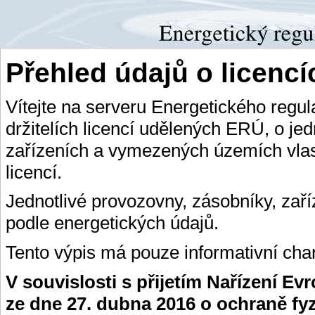
Přehled údajů o licenc
Vítejte na serveru Energetického regu
držitelích licencí udělených ERÚ, o je
zařízeních a vymezených územích vlas
licencí.
Jednotlivé provozovny, zásobníky, zař
podle energetických údajů.
Tento výpis má pouze informativní char
V souvislosti s přijetím Nařízení E
ze dne 27. dubna 2016 o ochraně fy