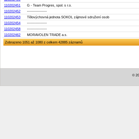
110202451
G - Team Progres, spol. s r.o.
110202452
----------------
110202453
Tělovýchovná jednota SOKOL zájmové sdružení osob
110202454
----------------
110202458
----------------
110202462
MORAVOLEN TRADE a.s.
Zobrazeno 1051 až 1080 z celkem 42885 záznamů
© 20