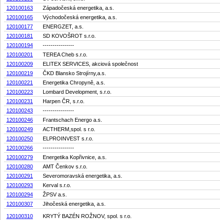
120100163
Západočeská energetika, a.s.
120100165
Východočeská energetika, a.s.
120100177
ENERGZET, a.s.
120100181
SD KOVOŠROT s.r.o.
120100194
----------------
120100201
TEREA Cheb s.r.o.
120100209
ELITEX SERVICES, akciová společnost
120100219
ČKD Blansko Strojírny,a.s.
120100221
Energetika Chropyně, a.s.
120100223
Lombard Development, s.r.o.
120100231
Harpen ČR, s.r.o.
120100243
----------------
120100246
Frantschach Energo a.s.
120100249
ACTHERM,spol. s r.o.
120100250
ELPROINVEST s.r.o.
120100266
----------------
120100279
Energetika Kopřivnice, a.s.
120100280
AMT Čenkov s.r.o.
120100291
Severomoravská energetika, a.s.
120100293
Kerval s.r.o.
120100294
ŽPSV a.s.
120100307
Jihočeská energetika, a.s.
120100310
KRYTÝ BAZÉN ROŽNOV, spol. s r.o.