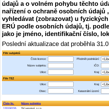
údajů a o volném pohybu těchto úda
nařízení o ochraně osobních údajů 
vyhledávat (zobrazovat) u fyzických
ERÚ podle osobních údajů, tj. podle
jako je jméno, identifikační číslo, lo
Poslední aktualizace dat proběhla 31.
Filtr subjektů
Číslo licence:
Předmět podnikání:
Název subjektu:
IČO:
Ulice:
Kraj:
Filtr TEZ
Ulice:
Kraj:
Obec:
Katastrální území:
Číslo lic.
Název subjektu
120100155
SV servisní, s.r.o.