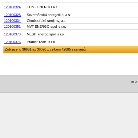
120100324
TON - ENERGO a.s.
120100328
Severočeská energetika, a.s.
120100334
Chotěbořské strojírny, a.s.
120100351
MVT ENERGO spol. s r.o.
120100373
MESIT energo spol. s r.o.
120100376
Pramet Tools, s.r.o.
Zobrazeno 36661 až 36690 z celkem 42885 záznamů
© 20