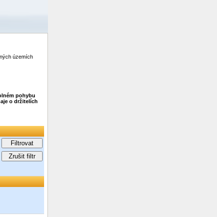
zených územích
 volném pohybu
je o držitelích