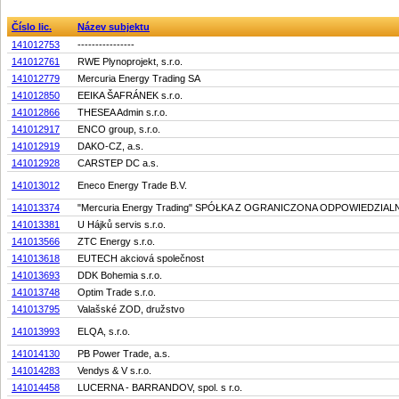
Číslo lic.
Název subjektu
141012753
----------------
141012761
RWE Plynoprojekt, s.r.o.
141012779
Mercuria Energy Trading SA
141012850
EEIKA ŠAFRÁNEK s.r.o.
141012866
THESEA Admin s.r.o.
141012917
ENCO group, s.r.o.
141012919
DAKO-CZ, a.s.
141012928
CARSTEP DC a.s.
141013012
Eneco Energy Trade B.V.
141013374
"Mercuria Energy Trading" SPÓŁKA Z OGRANICZONA ODPOWIEDZIA
141013381
U Hájků servis s.r.o.
141013566
ZTC Energy s.r.o.
141013618
EUTECH akciová společnost
141013693
DDK Bohemia s.r.o.
141013748
Optim Trade s.r.o.
141013795
Valašské ZOD, družstvo
141013993
ELQA, s.r.o.
141014130
PB Power Trade, a.s.
141014283
Vendys & V s.r.o.
141014458
LUCERNA - BARRANDOV, spol. s r.o.