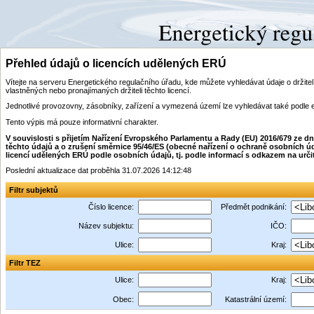
Přehled údajů o licencích udělených ERÚ
Vítejte na serveru Energetického regulačního úřadu, kde můžete vyhledávat údaje o drži
vlastněných nebo pronajímaných držiteli těchto licencí.
Jednotlivé provozovny, zásobníky, zařízení a vymezená území lze vyhledávat také podle 
Tento výpis má pouze informativní charakter.
V souvislosti s přijetím Nařízení Evropského Parlamentu a Rady (EU) 2016/679 ze 
těchto údajů a o zrušení směrnice 95/46/ES (obecné nařízení o ochraně osobních úd
licencí udělených ERÚ podle osobních údajů, tj. podle informací s odkazem na určitý i
Poslední aktualizace dat proběhla 31.07.2026 14:12:48
Filtr subjektů
Číslo licence:
Předmět podnikání:
Název subjektu:
IČO:
Ulice:
Kraj:
Filtr TEZ
Ulice:
Kraj:
Obec:
Katastrální území: