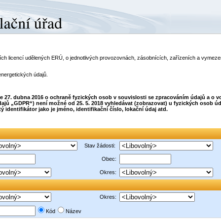
telích licencí udělených ERÚ, o jednotlivých provozovnách, zásobnících, zařízeních a vyme
energetických údajů.
dne 27. dubna 2016 o ochraně fyzických osob v souvislosti se zpracováním údajů a o
ajů „GDPR“) není možné od 25. 5. 2018 vyhledávat (zobrazovat) u fyzických osob úda
dentifikátor jako je jméno, identifikační číslo, lokační údaj atd.
Stav žádosti:
Obec:
Okres:
Okres:
Kód
Název