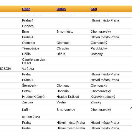
Obec
Okres
Kraj
----------------
----------------
----------------
Praha 4
Hlavní město Praha
Geneva
Brno
Brno-město
Jihomoravský
Praha 4
Hlavní město Praha
Olomouc
Olomouc
Olomoucký
Třemošnice
Chrudim
Pardubický
Děčín
Děčín
Ústecký
Capelle aan den
IJssel
LNOŚCIA
Varšava
Praha
Hlavní město Praha
Praha 4
Hlavní město Praha
Šternberk
Olomouc
Olomoucký
Petrov
Hodonín
Jihomoravský
Hradec Králové
Hradec Králové
Královéhradecký
Zašová
Vsetín
Zlínský
Z
Kuřim
Brno-venkov
Jihomoravský
010 08 Žilina
Praha
Hlavní město Praha
Hlavní město Praha
Praha
Hlavní město Praha
Hlavní město Praha