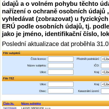
údajů a o volném pohybu těchto úda
nařízení o ochraně osobních údajů 
vyhledávat (zobrazovat) u fyzických
ERÚ podle osobních údajů, tj. podle
jako je jméno, identifikační číslo, lo
Poslední aktualizace dat proběhla 31.
Filtr subjektů
Číslo licence:
Předmět podnikání:
Název subjektu:
IČO:
Ulice:
Kraj:
Filtr TEZ
Ulice:
Kraj:
Obec:
Katastrální území:
Číslo lic.
Název subjektu
240705668
LASSELSBERGER, s.r.o.