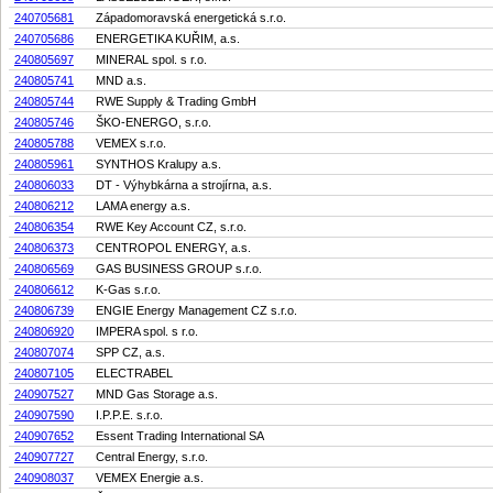
240705681
Západomoravská energetická s.r.o.
240705686
ENERGETIKA KUŘIM, a.s.
240805697
MINERAL spol. s r.o.
240805741
MND a.s.
240805744
RWE Supply & Trading GmbH
240805746
ŠKO-ENERGO, s.r.o.
240805788
VEMEX s.r.o.
240805961
SYNTHOS Kralupy a.s.
240806033
DT - Výhybkárna a strojírna, a.s.
240806212
LAMA energy a.s.
240806354
RWE Key Account CZ, s.r.o.
240806373
CENTROPOL ENERGY, a.s.
240806569
GAS BUSINESS GROUP s.r.o.
240806612
K-Gas s.r.o.
240806739
ENGIE Energy Management CZ s.r.o.
240806920
IMPERA spol. s r.o.
240807074
SPP CZ, a.s.
240807105
ELECTRABEL
240907527
MND Gas Storage a.s.
240907590
I.P.P.E. s.r.o.
240907652
Essent Trading International SA
240907727
Central Energy, s.r.o.
240908037
VEMEX Energie a.s.