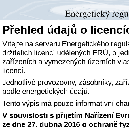
Přehled údajů o licenc
Vítejte na serveru Energetického regu
držitelích licencí udělených ERÚ, o je
zařízeních a vymezených územích vlas
licencí.
Jednotlivé provozovny, zásobníky, zař
podle energetických údajů.
Tento výpis má pouze informativní char
V souvislosti s přijetím Nařízení E
ze dne 27. dubna 2016 o ochraně fy