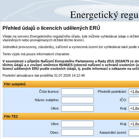
Přehled údajů o licencích udělených ERÚ
Vítejte na serveru Energetického regulačního úřadu, kde můžete vyhledávat údaje o drži
vlastněných nebo pronajímaných držiteli těchto licencí.
Jednotlivé provozovny, zásobníky, zařízení a vymezená území lze vyhledávat také podle 
Tento výpis má pouze informativní charakter.
V souvislosti s přijetím Nařízení Evropského Parlamentu a Rady (EU) 2016/679 ze 
těchto údajů a o zrušení směrnice 95/46/ES (obecné nařízení o ochraně osobních úd
licencí udělených ERÚ podle osobních údajů, tj. podle informací s odkazem na určitý i
Poslední aktualizace dat proběhla 31.07.2026 14:12:48
Filtr subjektů
Číslo licence:
Předmět podnikání:
Název subjektu:
IČO:
Ulice:
Kraj:
Filtr TEZ
Ulice:
Kraj:
Obec:
Katastrální území: