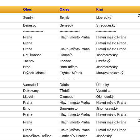
Obec
Okres
Kraj
Z
Semily
Semily
Liberecký
Benešov
Benešov
Středočeský
----------------
----------------
----------------
Praha
Hlavní město Praha
Hlavní město Praha
Praha
Hlavní město Praha
Praha
Hlavní město Praha
Hlavní město Praha
Ratíškovice
Hodonín
Jihomoravský
Tachov
Tachov
Plzeňský
Brno
Brno-město
Jihomoravský
Frýdek-Místek
Frýdek-Místek
Moravskoslezský
----------------
----------------
----------------
Varnsdorf
Děčín
Ústecký
Dukovany
Třebíč
Vysočina
Litovel
Olomouc
Olomoucký
Praha
Hlavní město Praha
Hlavní město Praha
Brno
Brno-město
Jihomoravský
Praha
Hlavní město Praha
Hlavní město Praha
Z
Praha
Hlavní město Praha
Hlavní město Praha
Praha
Hlavní město Praha
Hlavní město Praha
Kardašova Řečice
Jindřichův Hradec
Jihočeský