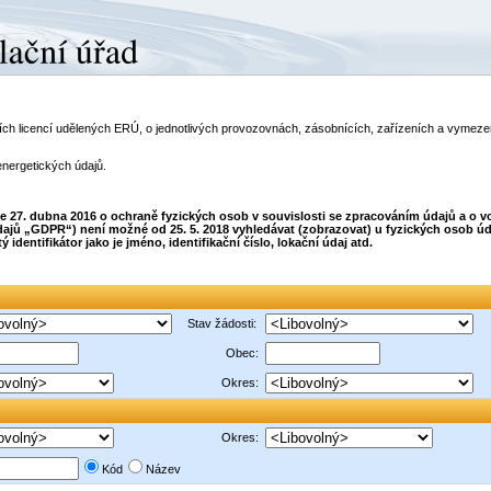
telích licencí udělených ERÚ, o jednotlivých provozovnách, zásobnících, zařízeních a vyme
energetických údajů.
dne 27. dubna 2016 o ochraně fyzických osob v souvislosti se zpracováním údajů a o
ajů „GDPR“) není možné od 25. 5. 2018 vyhledávat (zobrazovat) u fyzických osob úda
dentifikátor jako je jméno, identifikační číslo, lokační údaj atd.
Stav žádosti:
Obec:
Okres:
Okres:
Kód
Název