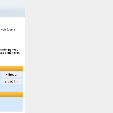
zených územích
 volném pohybu
je o držitelích