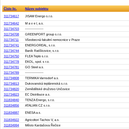
Číslo lic.
Název subjektu
311734617
JISAM Energo s.r.o.
311734642
M a v e l, a.s.
311734703
----------------
311734708
GREENPORT group s.r.o.
311734711
Všeobecná fakultní nemocnice v Praze
311734741
ENERGOREAL, s.r.o.
311734744
Baník Ratíškovice, s.r.o.
311734750
FLEA Teplo s.r.o.
311734778
EKOL, spol. s r.o.
311734781
GO Steel a.s.
311734789
----------------
311734808
TERMIKA Varnsdorf a.s.
311734813
Dukovanská teplárenská s.r.o.
311734820
Zemědělské družstvo Unčovice
311734823
EC Distribuce a.s.
311834840
TENZA Energo, s.r.o.
311834856
ATALIAN CZ s.r.o.
311834887
ENESA a.s.
311834922
Agricoltori Tachov V, a.s.
311834994
Město Kardašova Řečice