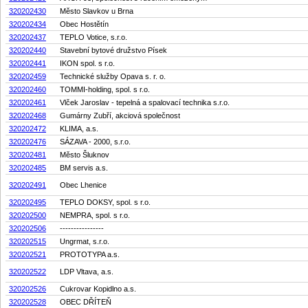
320202430
Město Slavkov u Brna
320202434
Obec Hostětín
320202437
TEPLO Votice, s.r.o.
320202440
Stavební bytové družstvo Písek
320202441
IKON spol. s r.o.
320202459
Technické služby Opava s. r. o.
320202460
TOMMI-holding, spol. s r.o.
320202461
Vlček Jaroslav - tepelná a spalovací technika s.r.o.
320202468
Gumárny Zubří, akciová společnost
320202472
KLIMA, a.s.
320202476
SÁZAVA - 2000, s.r.o.
320202481
Město Šluknov
320202485
BM servis a.s.
320202491
Obec Lhenice
320202495
TEPLO DOKSY, spol. s r.o.
320202500
NEMPRA, spol. s r.o.
320202506
----------------
320202515
Ungrmat, s.r.o.
320202521
PROTOTYPA a.s.
320202522
LDP Vltava, a.s.
320202526
Cukrovar Kopidlno a.s.
320202528
OBEC DŘÍTEŇ