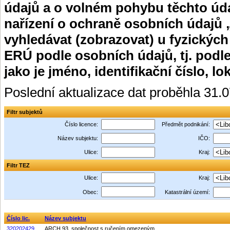
údajů a o volném pohybu těchto úda
nařízení o ochraně osobních údajů 
vyhledávat (zobrazovat) u fyzických
ERÚ podle osobních údajů, tj. podle
jako je jméno, identifikační číslo, lo
Poslední aktualizace dat proběhla 31.
Filtr subjektů
Číslo licence:
Předmět podnikání:
Název subjektu:
IČO:
Ulice:
Kraj:
Filtr TEZ
Ulice:
Kraj:
Obec:
Katastrální území:
Číslo lic.
Název subjektu
320202429
ARCH 93, společnost s ručením omezeným