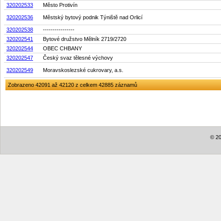
320202533
Město Protivín
320202536
Městský bytový podnik Týniště nad Orlicí
320202538
----------------
320202541
Bytové družstvo Mělník 2719/2720
320202544
OBEC CHBANY
320202547
Český svaz tělesné výchovy
320202549
Moravskoslezské cukrovary, a.s.
Zobrazeno 42091 až 42120 z celkem 42885 záznamů
© 20