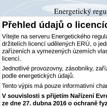
Přehled údajů o licenc
Vítejte na serveru Energetického regu
držitelích licencí udělených ERÚ, o je
zařízeních a vymezených územích vlas
licencí.
Jednotlivé provozovny, zásobníky, zař
podle energetických údajů.
Tento výpis má pouze informativní char
V souvislosti s přijetím Nařízení E
ze dne 27. dubna 2016 o ochraně fy