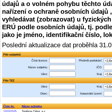
údajů a o volném pohybu těchto úda
nařízení o ochraně osobních údajů 
vyhledávat (zobrazovat) u fyzických
ERÚ podle osobních údajů, tj. podle
jako je jméno, identifikační číslo, lo
Poslední aktualizace dat proběhla 31.
Filtr subjektů
Číslo licence:
Předmět podnikání:
Název subjektu:
IČO:
Ulice:
Kraj:
Filtr TEZ
Ulice:
Kraj:
Obec:
Katastrální území:
Číslo lic.
Název subjektu
110101525
Teplárna Tábor, a.s.