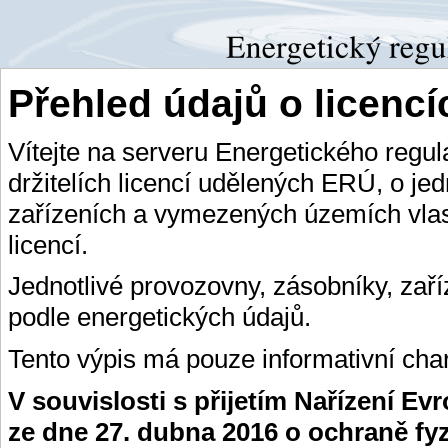
Přehled údajů o licenc
Vítejte na serveru Energetického regu
držitelích licencí udělených ERÚ, o je
zařízeních a vymezených územích vlas
licencí.
Jednotlivé provozovny, zásobníky, zař
podle energetických údajů.
Tento výpis má pouze informativní char
V souvislosti s přijetím Nařízení E
ze dne 27. dubna 2016 o ochraně fy