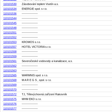
110101530
Zásobování teplem Vsetín a.s.
110101534
ENERGIE spol. s r.o.
110101536
----------------
110101544
----------------
110101545
----------------
110101548
----------------
110101551
----------------
110101552
----------------
110101553
KROMOS s.r.o.
110101557
HOTEL VICTORIA s.r.o.
110101558
----------------
110101559
----------------
110101561
Severočeské vodovody a kanalizace, a.s.
110101562
----------------
110101563
----------------
110101565
WARMNIS spol. s r.o.
110101568
M A R E G S , spol. s r.o.
110101569
----------------
110101570
----------------
110101572
TJ, Tělovýchovná zařízení Rakovník
110101575
MHM EKO s.r.o.
110101576
----------------
110101577
----------------