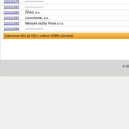
110101578
----------------
110101582
----------------
110101583
ŽĎAS, a.s.
110101592
Lovochemie, a.s.
110101593
Městské služby Písek s.r.o.
110101599
----------------
Zobrazeno 601 až 630 z celkem 42885 záznamů
© 20