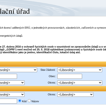
telích licencí udělených ERÚ, o jednotlivých provozovnách, zásobnících, zařízeních a vyme
energetických údajů.
dne 27. dubna 2016 o ochraně fyzických osob v souvislosti se zpracováním údajů a o
ajů „GDPR“) není možné od 25. 5. 2018 vyhledávat (zobrazovat) u fyzických osob úda
dentifikátor jako je jméno, identifikační číslo, lokační údaj atd.
Stav žádosti:
Obec:
Okres:
Okres:
Kód
Název