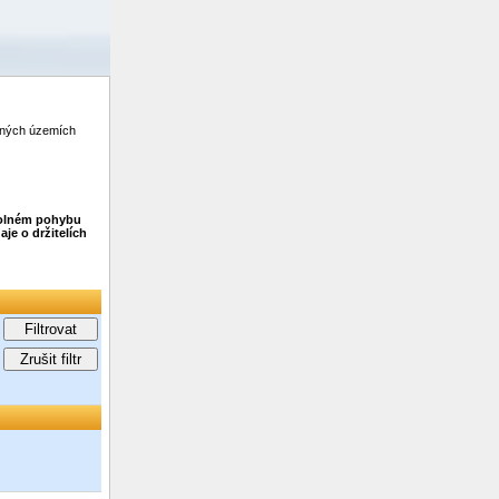
zených územích
 volném pohybu
je o držitelích