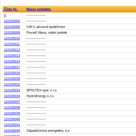
Číslo lic.
Název subjektu
0
----------------
110100002
----------------
110100005
V.M.V.,akciová společnost
110100009
Povodí Vltavy, státní podnik
110100010
----------------
110100011
----------------
110100012
----------------
110100013
----------------
110100014
----------------
110100017
----------------
110100018
----------------
110100030
----------------
110100032
----------------
110100033
SPOLTEX spol. s r.o.
110100034
HydroEnergy s.r.o.
110100037
----------------
110100038
----------------
110100039
----------------
110100040
----------------
110100041
----------------
110100044
Západočeská energetika, a.s.