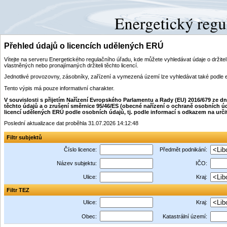
Přehled údajů o licencích udělených ERÚ
Vítejte na serveru Energetického regulačního úřadu, kde můžete vyhledávat údaje o drži
vlastněných nebo pronajímaných držiteli těchto licencí.
Jednotlivé provozovny, zásobníky, zařízení a vymezená území lze vyhledávat také podle 
Tento výpis má pouze informativní charakter.
V souvislosti s přijetím Nařízení Evropského Parlamentu a Rady (EU) 2016/679 ze 
těchto údajů a o zrušení směrnice 95/46/ES (obecné nařízení o ochraně osobních úd
licencí udělených ERÚ podle osobních údajů, tj. podle informací s odkazem na určitý i
Poslední aktualizace dat proběhla 31.07.2026 14:12:48
Filtr subjektů
Číslo licence:
Předmět podnikání:
Název subjektu:
IČO:
Ulice:
Kraj:
Filtr TEZ
Ulice:
Kraj:
Obec:
Katastrální území: