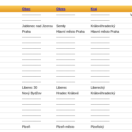
Obec
Okres
Kraj
----------------
----------------
----------------
V
----------------
----------------
Jablonec nad Jizerou
Semily
Královéhradecký
Praha
Hlavní město Praha
Hlavní město Praha
----------------
----------------
----------------
----------------
----------------
----------------
----------------
----------------
----------------
----------------
----------------
----------------
----------------
----------------
----------------
----------------
----------------
----------------
----------------
----------------
----------------
----------------
----------------
----------------
----------------
----------------
----------------
Liberec 30
Liberec
Liberecký
Nový Bydžov
Hradec Králové
Královéhradecký
----------------
----------------
----------------
----------------
----------------
----------------
----------------
----------------
----------------
----------------
----------------
----------------
----------------
----------------
----------------
Plzeň
Plzeň-město
Plzeňský