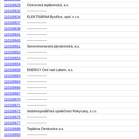
110100629
Ostrovská teplárenská, a.s.
110100632
----------------
110100634
ELEKTRÁRNA Bystřice, spol. s r.o.
110100637
----------------
110100638
----------------
110100641
----------------
110100642
----------------
110100651
Severomoravská plynárenská, a.s.
110100652
----------------
110100653
----------------
110100654
----------------
110100659
ENERGY Ústí nad Labem, a.s.
110100663
----------------
110100664
----------------
110100666
----------------
110100667
----------------
110100670
----------------
110100671
----------------
110100672
Vodohospodářská společnost Rokycany, s.r.o.
110100675
----------------
110100677
----------------
110100689
Teplárna Otrokovice a.s.
110100693
----------------