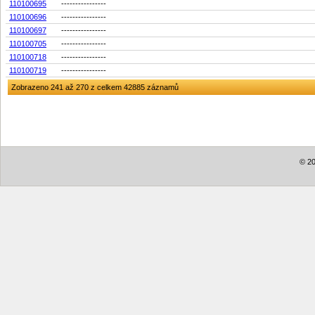
110100695
----------------
110100696
----------------
110100697
----------------
110100705
----------------
110100718
----------------
110100719
----------------
Zobrazeno 241 až 270 z celkem 42885 záznamů
© 20