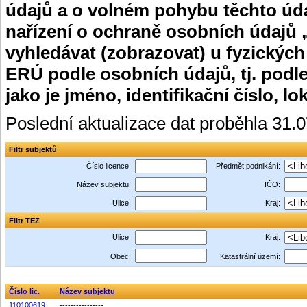
údajů a o volném pohybu těchto úda
nařízení o ochraně osobních údajů 
vyhledávat (zobrazovat) u fyzických
ERÚ podle osobních údajů, tj. podle
jako je jméno, identifikační číslo, lo
Poslední aktualizace dat proběhla 31.
Filtr subjektů
Číslo licence:
Předmět podnikání:
Název subjektu:
IČO:
Ulice:
Kraj:
Filtr TEZ
Ulice:
Kraj:
Obec:
Katastrální území:
Číslo lic.
Název subjektu
110100619
----------------