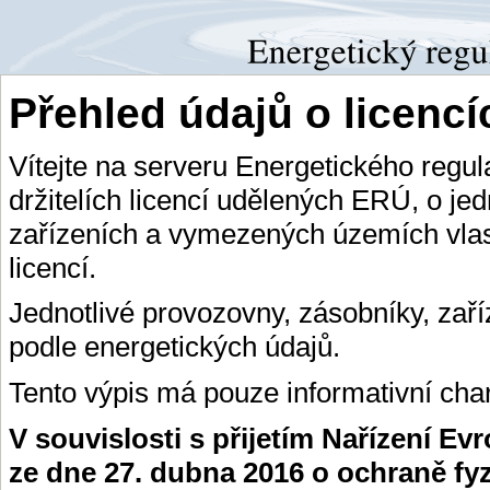
Přehled údajů o licenc
Vítejte na serveru Energetického regu
držitelích licencí udělených ERÚ, o je
zařízeních a vymezených územích vlas
licencí.
Jednotlivé provozovny, zásobníky, zař
podle energetických údajů.
Tento výpis má pouze informativní char
V souvislosti s přijetím Nařízení E
ze dne 27. dubna 2016 o ochraně fy