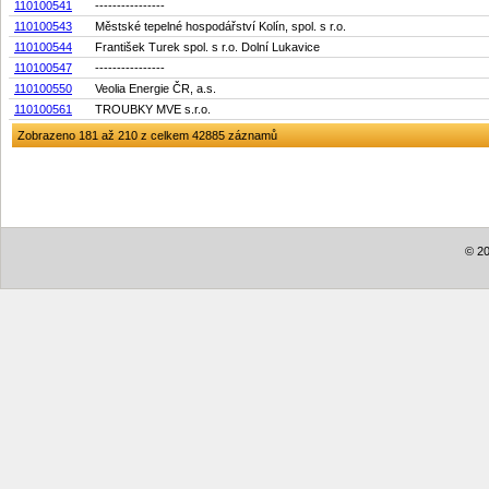
110100541
----------------
110100543
Městské tepelné hospodářství Kolín, spol. s r.o.
110100544
František Turek spol. s r.o. Dolní Lukavice
110100547
----------------
110100550
Veolia Energie ČR, a.s.
110100561
TROUBKY MVE s.r.o.
Zobrazeno 181 až 210 z celkem 42885 záznamů
© 20