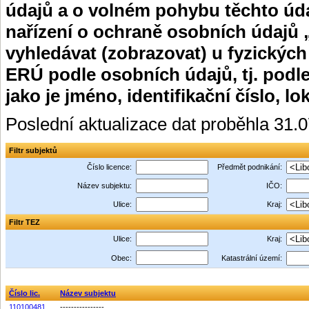
údajů a o volném pohybu těchto úda
nařízení o ochraně osobních údajů 
vyhledávat (zobrazovat) u fyzických
ERÚ podle osobních údajů, tj. podle
jako je jméno, identifikační číslo, lo
Poslední aktualizace dat proběhla 31.
Filtr subjektů
Číslo licence:
Předmět podnikání:
Název subjektu:
IČO:
Ulice:
Kraj:
Filtr TEZ
Ulice:
Kraj:
Obec:
Katastrální území:
Číslo lic.
Název subjektu
110100481
----------------