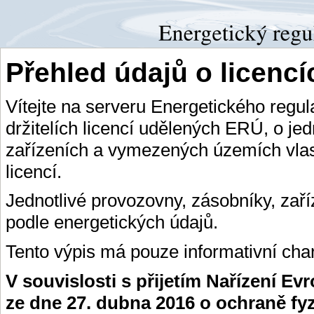
Přehled údajů o licenc
Vítejte na serveru Energetického regu
držitelích licencí udělených ERÚ, o je
zařízeních a vymezených územích vlas
licencí.
Jednotlivé provozovny, zásobníky, zař
podle energetických údajů.
Tento výpis má pouze informativní char
V souvislosti s přijetím Nařízení E
ze dne 27. dubna 2016 o ochraně fy