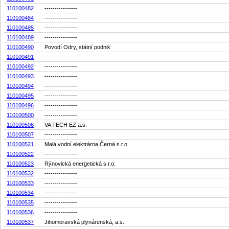
110100482
----------------
110100484
----------------
110100485
----------------
110100489
----------------
110100490
Povodí Odry, státní podnik
110100491
----------------
110100492
----------------
110100493
----------------
110100494
----------------
110100495
----------------
110100496
----------------
110100500
----------------
110100506
VA TECH EZ a.s.
110100507
----------------
110100521
Malá vodní elektrárna Černá s.r.o.
110100522
----------------
110100523
Rýnovická energetická s.r.o.
110100532
----------------
110100533
----------------
110100534
----------------
110100535
----------------
110100536
----------------
110100537
Jihomoravská plynárenská, a.s.