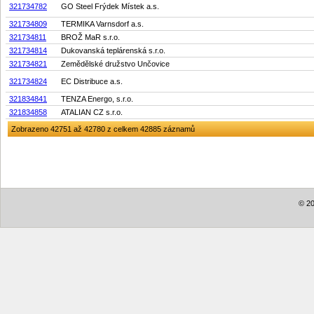
321734782
GO Steel Frýdek Místek a.s.
321734809
TERMIKA Varnsdorf a.s.
321734811
BROŽ MaR s.r.o.
321734814
Dukovanská teplárenská s.r.o.
321734821
Zemědělské družstvo Unčovice
321734824
EC Distribuce a.s.
321834841
TENZA Energo, s.r.o.
321834858
ATALIAN CZ s.r.o.
Zobrazeno 42751 až 42780 z celkem 42885 záznamů
© 20