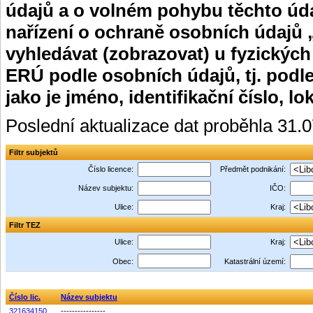
údajů a o volném pohybu těchto úda
nařízení o ochraně osobních údajů 
vyhledávat (zobrazovat) u fyzických
ERÚ podle osobních údajů, tj. podle
jako je jméno, identifikační číslo, lo
Poslední aktualizace dat proběhla 31.
Filtr subjektů
Číslo licence:
Předmět podnikání:
Název subjektu:
IČO:
Ulice:
Kraj:
Filtr TEZ
Ulice:
Kraj:
Obec:
Katastrální území:
Číslo lic.
Název subjektu
321634150
----------------