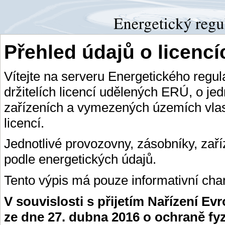
Přehled údajů o licenc
Vítejte na serveru Energetického regu
držitelích licencí udělených ERÚ, o je
zařízeních a vymezených územích vlas
licencí.
Jednotlivé provozovny, zásobníky, zař
podle energetických údajů.
Tento výpis má pouze informativní char
V souvislosti s přijetím Nařízení E
ze dne 27. dubna 2016 o ochraně fy