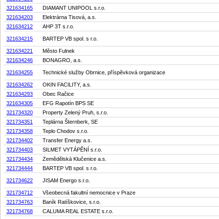
321634165
DIAMANT UNIPOOL s.r.o.
321634203
Elektrárna Tisová, a.s.
321634212
AHP 3T s.r.o.
321634215
BARTEP VB spol. s r.o.
321634221
Město Fulnek
321634246
BONAGRO, a.s.
321634255
Technické služby Obrnice, příspěvková organizace
321634262
OKIN FACILITY, a.s.
321634293
Obec Račice
321634305
EFG Rapotín BPS SE
321734320
Property Zelený Pruh, s.r.o.
321734351
Teplárna Šternberk, SE
321734358
Teplo Chodov s.r.o.
321734402
Transfer Energy a.s.
321734403
SILMET VYTÁPĚNÍ s.r.o.
321734434
Zemědělská Klučenice a.s.
321734444
BARTEP VB spol. s r.o.
321734622
JISAM Energo s.r.o.
321734712
Všeobecná fakultní nemocnice v Praze
321734763
Baník Ratíškovice, s.r.o.
321734768
CALUMA REAL ESTATE s.r.o.