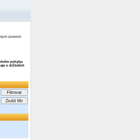
zených územích
 volném pohybu
je o držitelích