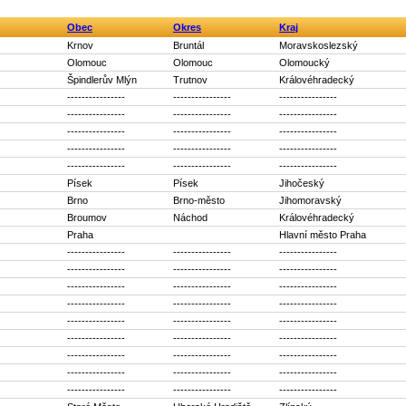
Obec
Okres
Kraj
Krnov
Bruntál
Moravskoslezský
Olomouc
Olomouc
Olomoucký
Špindlerův Mlýn
Trutnov
Královéhradecký
----------------
----------------
----------------
----------------
----------------
----------------
----------------
----------------
----------------
----------------
----------------
----------------
----------------
----------------
----------------
Písek
Písek
Jihočeský
Brno
Brno-město
Jihomoravský
Broumov
Náchod
Královéhradecký
Praha
Hlavní město Praha
----------------
----------------
----------------
----------------
----------------
----------------
----------------
----------------
----------------
----------------
----------------
----------------
----------------
----------------
----------------
----------------
----------------
----------------
----------------
----------------
----------------
----------------
----------------
----------------
----------------
----------------
----------------