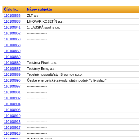
Číslo lic.
Název subjektu
110100836
ZLT a.s.
110100838
LIHOVAR KOJETÍN a.s.
110100841
1. LABSKÁ spol. s r.o.
110100852
----------------
110100853
----------------
110100858
----------------
110100859
----------------
110100860
----------------
110100869
Teplárna Písek, a.s.
110100887
Teplárny Brno, a.s.
110100889
Tepelné hospodářství Broumov s.r.o.
110100895
České energetické závody, státní podnik "v likvidaci"
110100897
----------------
110100901
----------------
110100902
----------------
110100904
----------------
110100905
----------------
110100910
----------------
110100913
----------------
110100917
----------------
110100918
----------------