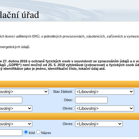
telích licencí udělených ERÚ, o jednotlivých provozovnách, zásobnících, zařízeních a vyme
energetických údajů.
dne 27. dubna 2016 o ochraně fyzických osob v souvislosti se zpracováním údajů a o
ajů „GDPR“) není možné od 25. 5. 2018 vyhledávat (zobrazovat) u fyzických osob úda
dentifikátor jako je jméno, identifikační číslo, lokační údaj atd.
Stav žádosti:
Obec:
Okres:
Okres:
Kód
Název