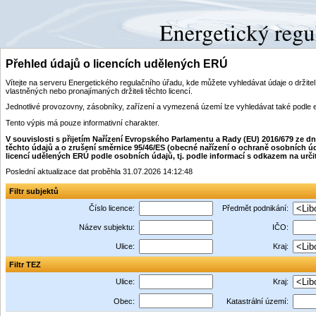
Přehled údajů o licencích udělených ERÚ
Vítejte na serveru Energetického regulačního úřadu, kde můžete vyhledávat údaje o drži
vlastněných nebo pronajímaných držiteli těchto licencí.
Jednotlivé provozovny, zásobníky, zařízení a vymezená území lze vyhledávat také podle 
Tento výpis má pouze informativní charakter.
V souvislosti s přijetím Nařízení Evropského Parlamentu a Rady (EU) 2016/679 ze 
těchto údajů a o zrušení směrnice 95/46/ES (obecné nařízení o ochraně osobních úd
licencí udělených ERÚ podle osobních údajů, tj. podle informací s odkazem na určitý i
Poslední aktualizace dat proběhla 31.07.2026 14:12:48
Filtr subjektů
Číslo licence:
Předmět podnikání:
Název subjektu:
IČO:
Ulice:
Kraj:
Filtr TEZ
Ulice:
Kraj:
Obec:
Katastrální území: