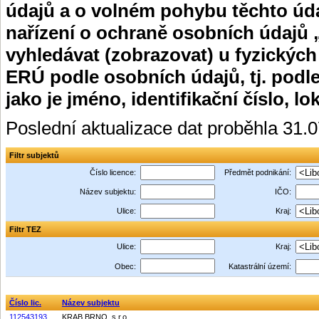
údajů a o volném pohybu těchto úda
nařízení o ochraně osobních údajů 
vyhledávat (zobrazovat) u fyzických
ERÚ podle osobních údajů, tj. podle
jako je jméno, identifikační číslo, lo
Poslední aktualizace dat proběhla 31.
Filtr subjektů
Číslo licence:
Předmět podnikání:
Název subjektu:
IČO:
Ulice:
Kraj:
Filtr TEZ
Ulice:
Kraj:
Obec:
Katastrální území:
Číslo lic.
Název subjektu
112543193
KRAB BRNO, s.r.o.