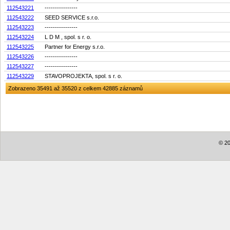
112543221
----------------
112543222
SEED SERVICE s.r.o.
112543223
----------------
112543224
L D M , spol. s r. o.
112543225
Partner for Energy s.r.o.
112543226
----------------
112543227
----------------
112543229
STAVOPROJEKTA, spol. s r. o.
Zobrazeno 35491 až 35520 z celkem 42885 záznamů
© 20