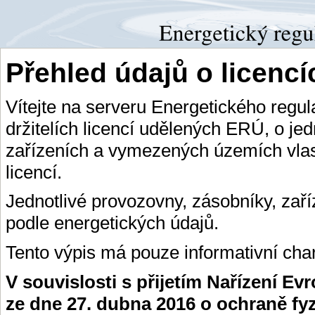
Přehled údajů o licenc
Vítejte na serveru Energetického regu
držitelích licencí udělených ERÚ, o je
zařízeních a vymezených územích vlas
licencí.
Jednotlivé provozovny, zásobníky, zař
podle energetických údajů.
Tento výpis má pouze informativní char
V souvislosti s přijetím Nařízení E
ze dne 27. dubna 2016 o ochraně fy