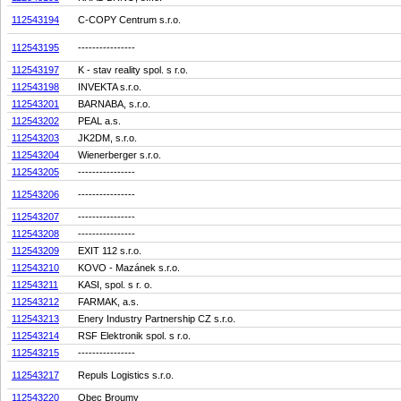
112543194
C-COPY Centrum s.r.o.
112543195
----------------
112543197
K - stav reality spol. s r.o.
112543198
INVEKTA s.r.o.
112543201
BARNABA, s.r.o.
112543202
PEAL a.s.
112543203
JK2DM, s.r.o.
112543204
Wienerberger s.r.o.
112543205
----------------
112543206
----------------
112543207
----------------
112543208
----------------
112543209
EXIT 112 s.r.o.
112543210
KOVO - Mazánek s.r.o.
112543211
KASI, spol. s r. o.
112543212
FARMAK, a.s.
112543213
Enery Industry Partnership CZ s.r.o.
112543214
RSF Elektronik spol. s r.o.
112543215
----------------
112543217
Repuls Logistics s.r.o.
112543220
Obec Broumy