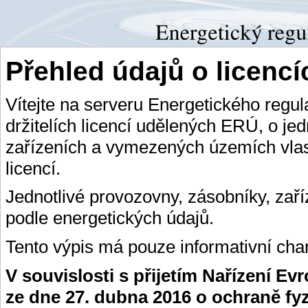
Přehled údajů o licenc
Vítejte na serveru Energetického regu
držitelích licencí udělených ERÚ, o je
zařízeních a vymezených územích vlas
licencí.
Jednotlivé provozovny, zásobníky, zař
podle energetických údajů.
Tento výpis má pouze informativní char
V souvislosti s přijetím Nařízení E
ze dne 27. dubna 2016 o ochraně fy