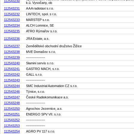
112543230
k.ú. Vysočany, ob
112543231
A A A radiotaxi s.r.o.
112543232
LINTECH, spol. s r.o.
112543233
MARSTEP s.r.o.
112543234
ALCH Lomnice, SE
112543235
ATRO Rýmařov s.r.o.
112543236
JRA Estate, a.s.
112543237
Zemědělské obchodní družstvo Žižice
112543238
MVE Domašov s.r.o.
112543239
----------------
112543240
Slamini servis s.r.o.
112543241
GASTRO MACH, s.r.o.
112543242
GALL s.r.o.
112543243
----------------
112543244
SMC Industrial Automation CZ s.r.o.
112543246
Týnice, s.r.o.
112543247
České Radiokomunikace a.s.
112543248
----------------
112543250
Agrochov Jezernice, a.s.
112543251
ENERGO SPV VII. s.r.o.
112543252
----------------
112543253
----------------
112543254
AGRO PV 117 s.r.o.