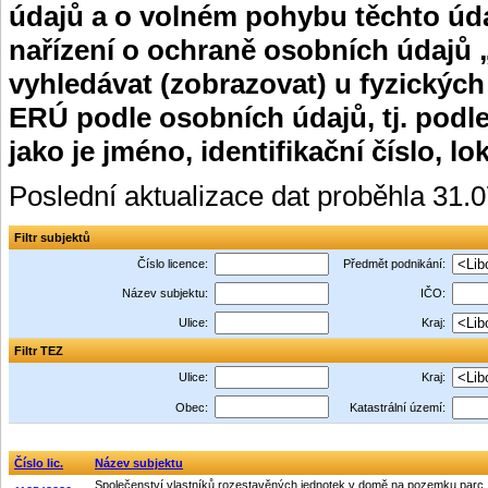
údajů a o volném pohybu těchto úda
nařízení o ochraně osobních údajů 
vyhledávat (zobrazovat) u fyzických
ERÚ podle osobních údajů, tj. podle
jako je jméno, identifikační číslo, lo
Poslední aktualizace dat proběhla 31.
Filtr subjektů
Číslo licence:
Předmět podnikání:
Název subjektu:
IČO:
Ulice:
Kraj:
Filtr TEZ
Ulice:
Kraj:
Obec:
Katastrální území:
Číslo lic.
Název subjektu
Společenství vlastníků rozestavěných jednotek v domě na pozemku parc. 