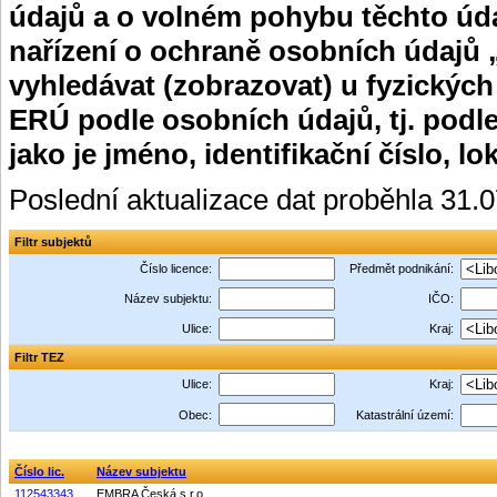
údajů a o volném pohybu těchto úda
nařízení o ochraně osobních údajů 
vyhledávat (zobrazovat) u fyzických
ERÚ podle osobních údajů, tj. podle
jako je jméno, identifikační číslo, lo
Poslední aktualizace dat proběhla 31.
Filtr subjektů
Číslo licence:
Předmět podnikání:
Název subjektu:
IČO:
Ulice:
Kraj:
Filtr TEZ
Ulice:
Kraj:
Obec:
Katastrální území:
Číslo lic.
Název subjektu
112543343
EMBRA Česká s.r.o.