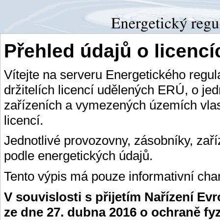
Přehled údajů o licenc
Vítejte na serveru Energetického regu
držitelích licencí udělených ERÚ, o je
zařízeních a vymezených územích vlas
licencí.
Jednotlivé provozovny, zásobníky, zař
podle energetických údajů.
Tento výpis má pouze informativní char
V souvislosti s přijetím Nařízení E
ze dne 27. dubna 2016 o ochraně fy