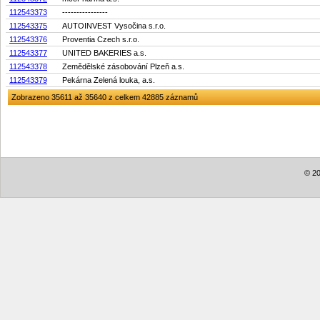
112543373
----------------
112543375
AUTOINVEST Vysočina s.r.o.
112543376
Proventia Czech s.r.o.
112543377
UNITED BAKERIES a.s.
112543378
Zemědělské zásobování Plzeň a.s.
112543379
Pekárna Zelená louka, a.s.
Zobrazeno 35611 až 35640 z celkem 42885 záznamů
© 20