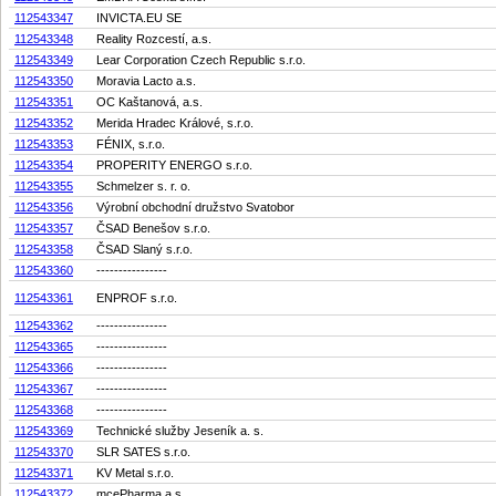
112543347
INVICTA.EU SE
112543348
Reality Rozcestí, a.s.
112543349
Lear Corporation Czech Republic s.r.o.
112543350
Moravia Lacto a.s.
112543351
OC Kaštanová, a.s.
112543352
Merida Hradec Králové, s.r.o.
112543353
FÉNIX, s.r.o.
112543354
PROPERITY ENERGO s.r.o.
112543355
Schmelzer s. r. o.
112543356
Výrobní obchodní družstvo Svatobor
112543357
ČSAD Benešov s.r.o.
112543358
ČSAD Slaný s.r.o.
112543360
----------------
112543361
ENPROF s.r.o.
112543362
----------------
112543365
----------------
112543366
----------------
112543367
----------------
112543368
----------------
112543369
Technické služby Jeseník a. s.
112543370
SLR SATES s.r.o.
112543371
KV Metal s.r.o.
112543372
mcePharma a.s.