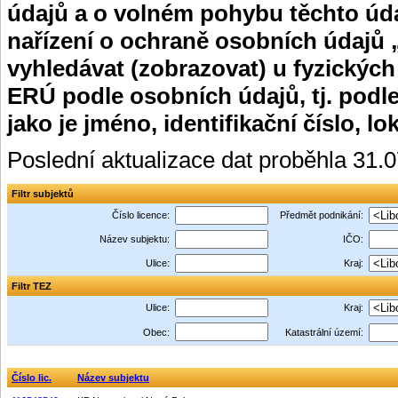
údajů a o volném pohybu těchto úda
nařízení o ochraně osobních údajů 
vyhledávat (zobrazovat) u fyzických
ERÚ podle osobních údajů, tj. podle
jako je jméno, identifikační číslo, lo
Poslední aktualizace dat proběhla 31.
Filtr subjektů
Číslo licence:
Předmět podnikání:
Název subjektu:
IČO:
Ulice:
Kraj:
Filtr TEZ
Ulice:
Kraj:
Obec:
Katastrální území:
Číslo lic.
Název subjektu