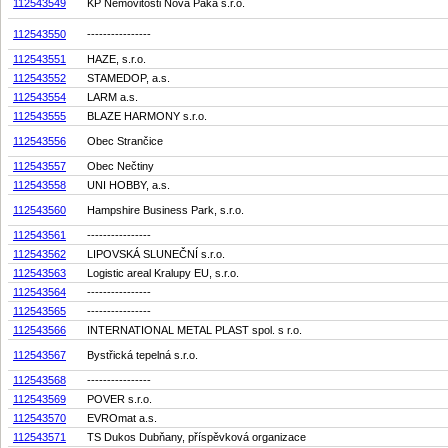
112543549
KP Nemovitosti Nová Paka s.r.o.
112543550
----------------
112543551
HAZE, s.r.o.
112543552
STAMEDOP, a.s.
112543554
LARM a.s.
112543555
BLAZE HARMONY s.r.o.
112543556
Obec Strančice
112543557
Obec Nečtiny
112543558
UNI HOBBY, a.s.
112543560
Hampshire Business Park, s.r.o.
112543561
----------------
112543562
LIPOVSKÁ SLUNEČNÍ s.r.o.
112543563
Logistic areal Kralupy EU, s.r.o.
112543564
----------------
112543565
----------------
112543566
INTERNATIONAL METAL PLAST spol. s r.o.
112543567
Bystřická tepelná s.r.o.
112543568
----------------
112543569
POVER s.r.o.
112543570
EVROmat a.s.
112543571
TS Dukos Dubňany, příspěvková organizace