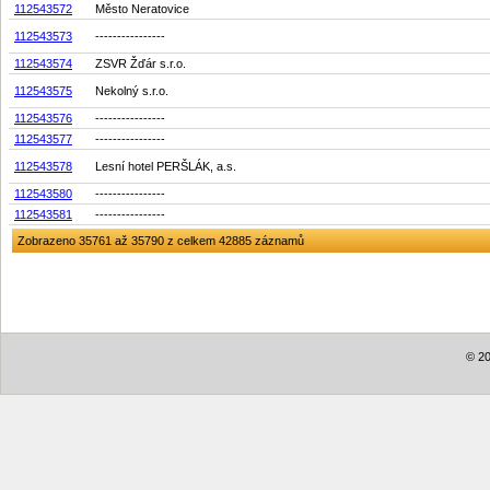
112543572
Město Neratovice
112543573
----------------
112543574
ZSVR Žďár s.r.o.
112543575
Nekolný s.r.o.
112543576
----------------
112543577
----------------
112543578
Lesní hotel PERŠLÁK, a.s.
112543580
----------------
112543581
----------------
Zobrazeno 35761 až 35790 z celkem 42885 záznamů
© 20