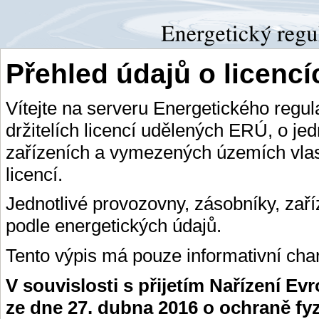
Přehled údajů o licenc
Vítejte na serveru Energetického regu
držitelích licencí udělených ERÚ, o je
zařízeních a vymezených územích vlas
licencí.
Jednotlivé provozovny, zásobníky, zař
podle energetických údajů.
Tento výpis má pouze informativní char
V souvislosti s přijetím Nařízení E
ze dne 27. dubna 2016 o ochraně fy